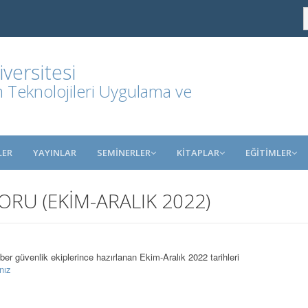
ersitesi
m Teknolojileri Uygulama ve
LER
YAYINLAR
SEMİNERLER
KİTAPLAR
EĞİTİMLER
RU (EKİM-ARALIK 2022)
er güvenlik ekiplerince hazırlanan Ekim-Aralık 2022 tarihleri
ınız