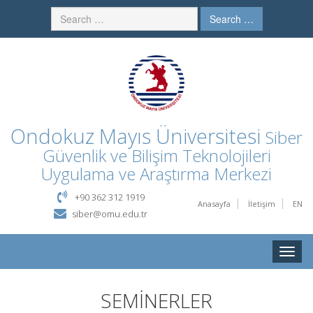
Search …
Ondokuz Mayıs Üniversitesi
Siber
Güvenlik ve Bilişim Teknolojileri
Uygulama ve Araştırma Merkezi
+90 362 312 1919
Anasayfa
İletişim
EN
siber@omu.edu.tr
Toggle
naviga
SEMİNERLER