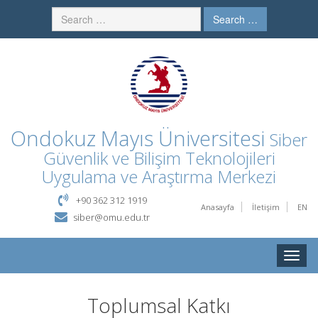
Search …
Ondokuz Mayıs Üniversitesi
Siber
Güvenlik ve Bilişim Teknolojileri
Uygulama ve Araştırma Merkezi
+90 362 312 1919
Anasayfa
İletişim
EN
siber@omu.edu.tr
Toggle
naviga
Toplumsal Katkı